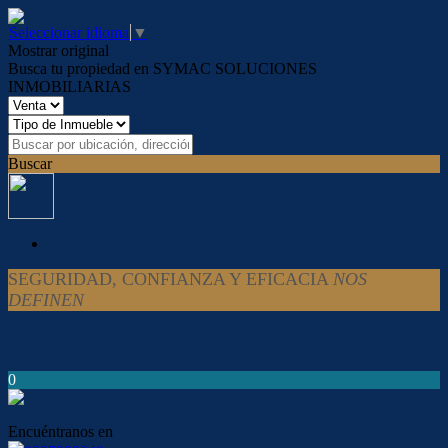
Seleccionar idioma
▼
Mostrar original
Busca tu propiedad en SYMAC SOLUCIONES
INMOBILIARIAS
Buscar
SEGURIDAD, CONFIANZA Y EFICACIA
NOS
DEFINEN
0
Encuéntranos en